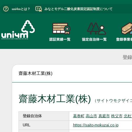
uni4mとは？
みなとモデル二酸化炭素固定認証制度について
登録
齋藤木材工業(株)
齋藤木材工業(株)
（サイトウモクザイ
登録自治体
葛巻町
高山市
真庭市
秩父市
北杜
URL
https://saito-mokuzai.co.jp