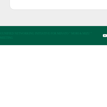
©UNIFIED NETWORKING INITIATIVE FOR MINATO “ MORI & MIZU “
MEETING