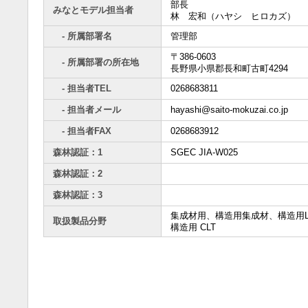
部長
みなとモデル担当者
林 宏和（ハヤシ ヒロカズ）
- 所属部署名
管理部
〒386-0603
- 所属部署の所在地
長野県小県郡長和町古町4294
- 担当者TEL
0268683811
- 担当者メール
hayashi@saito-mokuzai.co.jp
- 担当者FAX
0268683912
森林認証：1
SGEC JIA-W025
森林認証：2
森林認証：3
集成材用、構造用集成材、構造用L
取扱製品分野
構造用 CLT