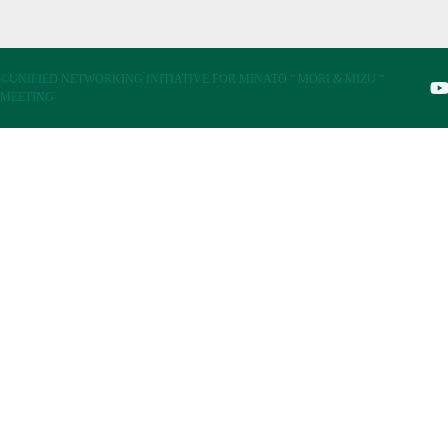
©UNIFIED NETWORKING INITIATIVE FOR MINATO “ MORI & MIZU “
MEETING