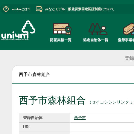
uni4mとは？
みなとモデル二酸化炭素固定認証制度について
登録
西予市森林組合
西予市森林組合
（セイヨシシンリンクミ
登録自治体
西予市
URL