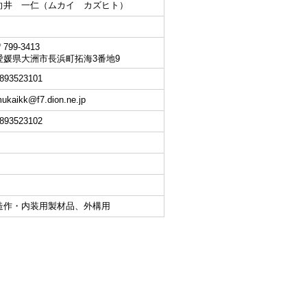
向井 一仁（ムカイ カズヒト）
799-3413
愛媛県大洲市長浜町拓海3番地9
893523101
ukaikk@f7.dion.ne.jp
893523102
造作・内装用製材品、外構用