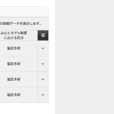
みなとモデル制度
における区分
協定木材
協定木材
協定木材
協定木材