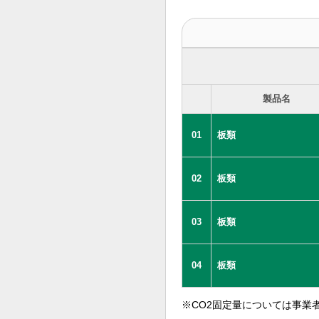
製品名
01
板類
02
板類
03
板類
04
板類
※CO2固定量については事業