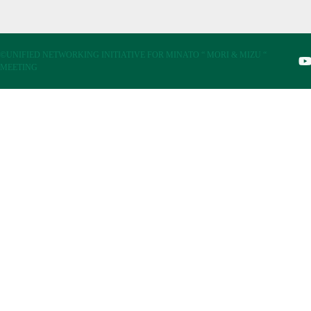
©UNIFIED NETWORKING INITIATIVE FOR MINATO “ MORI & MIZU “
MEETING