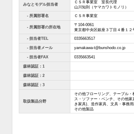
ＣＳＲ事業室 室長代理
みなとモデル担当者
山川知則（ヤマカワトモノリ）
- 所属部署名
ＣＳＲ事業室
〒104-0061
- 所属部署の所在地
東京都中央区銀座３丁目４番１２
- 担当者TEL
0335663517
- 担当者メール
yamakawa-t@bunshodo.co.jp
- 担当者FAX
0335663541
森林認証：1
森林認証：2
森林認証：3
その他フローリング、テーブル・
ス・ソファー・ベンチ、その他家
取扱製品分野
き家具)、造作家具、文具・事務用
その他製品