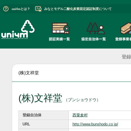
uni4mとは？
みなとモデル二酸化炭素固定認証制度について
登録
(株)文祥堂
(株)文祥堂
（ブンショウドウ）
登録自治体
西粟倉村
URL
http://www.bunshodo.co.jp/