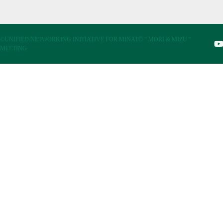
©UNIFIED NETWORKING INITIATIVE FOR MINATO “ MORI & MIZU “
MEETING