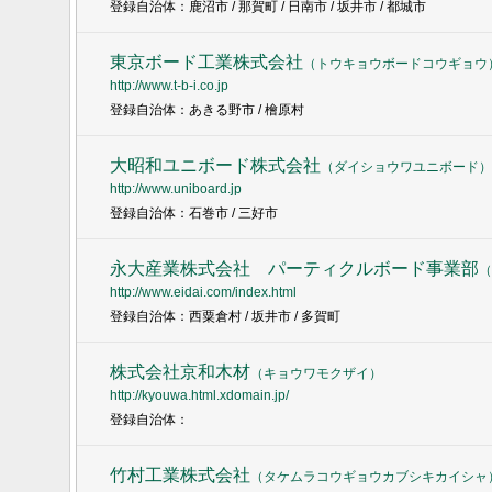
登録自治体：鹿沼市 / 那賀町 / 日南市 / 坂井市 / 都城市
東京ボード工業株式会社
（
トウキョウボードコウギョウ
http://www.t-b-i.co.jp
登録自治体：あきる野市 / 檜原村
大昭和ユニボード株式会社
（
ダイショウワユニボード
）
http://www.uniboard.jp
登録自治体：石巻市 / 三好市
永大産業株式会社 パーティクルボード事業部
（
http://www.eidai.com/index.html
登録自治体：西粟倉村 / 坂井市 / 多賀町
株式会社京和木材
（
キョウワモクザイ
）
http://kyouwa.html.xdomain.jp/
登録自治体：
竹村工業株式会社
（
タケムラコウギョウカブシキカイシャ