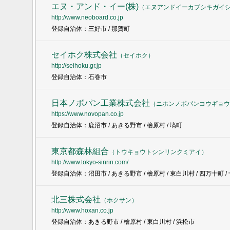
エヌ・アンド・イー(株)
（
エヌアンドイーカブシキガイ
http://www.neoboard.co.jp
登録自治体：三好市 / 那賀町
セイホク株式会社
（
セイホク
）
http://seihoku.gr.jp
登録自治体：石巻市
日本ノボパン工業株式会社
（
ニホンノボパンコウギョウ
https://www.novopan.co.jp
登録自治体：鹿沼市 / あきる野市 / 檜原村 / 塙町
東京都森林組合
（
トウキョウトシンリンクミアイ
）
http://www.tokyo-sinrin.com/
登録自治体：沼田市 / あきる野市 / 檜原村 / 東白川村 / 四万十町 /
北三株式会社
（
ホクサン
）
http://www.hoxan.co.jp
登録自治体：あきる野市 / 檜原村 / 東白川村 / 浜松市