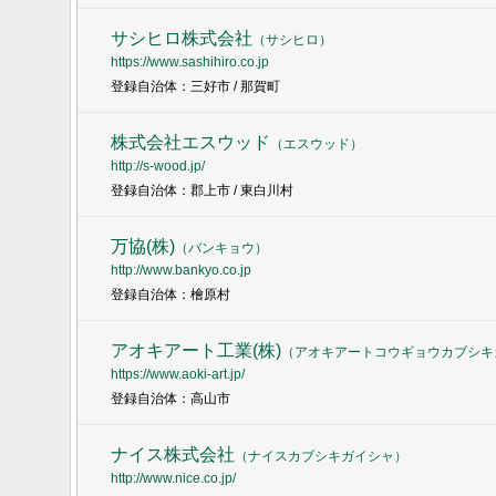
サシヒロ株式会社
（
サシヒロ
）
https://www.sashihiro.co.jp
登録自治体：三好市 / 那賀町
株式会社エスウッド
（
エスウッド
）
http://s-wood.jp/
登録自治体：郡上市 / 東白川村
万協(株)
（
バンキョウ
）
http://www.bankyo.co.jp
登録自治体：檜原村
アオキアート工業(株)
（
アオキアートコウギョウカブシキ
https://www.aoki-art.jp/
登録自治体：高山市
ナイス株式会社
（
ナイスカブシキガイシャ
）
http://www.nice.co.jp/