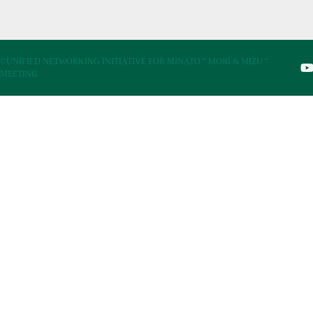
©UNIFIED NETWORKING INITIATIVE FOR MINATO “ MORI & MIZU “
MEETING