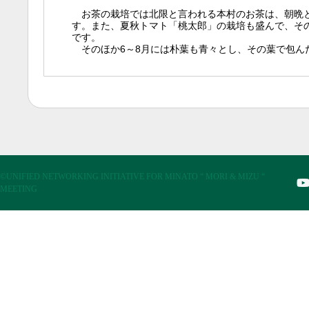
お茶の栽培では北限と言われる本村のお茶は、朝晩と
す。また、夏秋トマト「桃太郎」の栽培も盛んで、そ
です。
そのほか6～8月には朴葉も青々とし、その葉で包ん
©UNIFIED NETWORKING INITIATIVE FOR MINATO “ MORI & MIZU “
MEETING