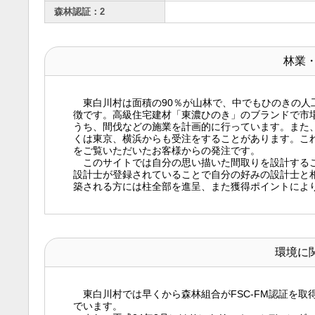
森林認証：2
林業
東白川村は面積の90％が山林で、中でもひのきの人
徴です。高級住宅建材「東濃ひのき」のブランドで市
うち、間伐などの施業を計画的に行っています。また
くは東京、横浜からも受注をすることがあります。こ
をご覧いただいたお客様からの発注です。
このサイトでは自分の思い描いた間取りを設計するこ
設計士が登録されていることで自分の好みの設計士と
築される方には柱全部を進呈、また獲得ポイントにより
環境に
東白川村では早くから森林組合がFSC-FM認証を取
でいます。