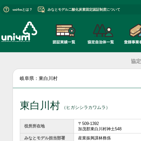
uni4mとは？
みなとモデル二酸化炭素固定認証制度について
協定
岐阜県：東白川村
東白川村
（ヒガシシラカワムラ）
〒509-1392
役所所在地
加茂郡東白川村神土548
みなとモデル担当部署
産業振興課林務係