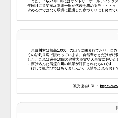
また、平成24年3月にはサントリーホールディング
年同月に音楽家坂本龍一氏が代表を務めるモァ・トゥ
求めるのではなく環境に配慮した森づくりにも努めて
東白川村は標高1,000mの山々に囲まれており、自
くの鮎釣り客で賑わっています。自然豊かさだけが特徴
した。これは過去10回の農林大臣賞や天皇賞に輝いた
に溶け込んだ清流白川の風景が評価されたものです。
けして観光地ではありませんが、人情あふれるおもて
観光協会URL：
https://www