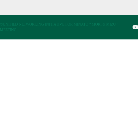
©UNIFIED NETWORKING INITIATIVE FOR MINATO “ MORI & MIZU “
MEETING