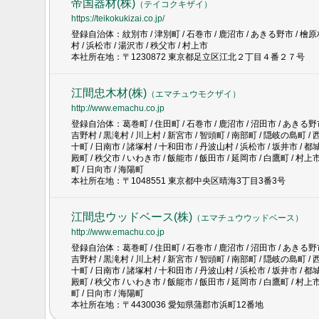
帝国器材(株)
（
テイコクキザイ
）
https://teikokukizai.co.jp/
登録自治体：紋別市 / 津別町 / 石巻市 / 鹿沼市 / あきる野市 / 檜原村 
村 / 浜松市 / 湯沢市 / 秩父市 / 村上市
本社所在地：〒1230872 東京都足立区江北２丁目４番２７号
江間忠木材(株)
（
エマチュウモクザイ
）
http://www.emachu.co.jp
登録自治体：葛巻町 / 住田町 / 石巻市 / 鹿沼市 / 沼田市 / あきる野市 /
吉野村 / 黒滝村 / 川上村 / 新宮市 / 智頭町 / 南部町 / 隠岐の島町 / 
十町 / 日南市 / 諸塚村 / 十和田市 / 丹波山村 / 浜松市 / 坂井市 / 都城
殿町 / 秩父市 / いわき市 / 飯能市 / 飯田市 / 延岡市 / 白鷹町 / 村上市
町 / 日向市 / 海陽町
本社所在地：〒1048551 東京都中央区晴海3丁目3番3号
江間忠ウッドベース(株)
（
エマチュウウッドベース
）
http://www.emachu.co.jp
登録自治体：葛巻町 / 住田町 / 石巻市 / 鹿沼市 / 沼田市 / あきる野市 /
吉野村 / 黒滝村 / 川上村 / 新宮市 / 智頭町 / 南部町 / 隠岐の島町 / 
十町 / 日南市 / 諸塚村 / 十和田市 / 丹波山村 / 浜松市 / 坂井市 / 都城
殿町 / 秩父市 / いわき市 / 飯能市 / 飯田市 / 延岡市 / 白鷹町 / 村上市
町 / 日向市 / 海陽町
本社所在地：〒4430036 愛知県蒲郡市浜町12番地