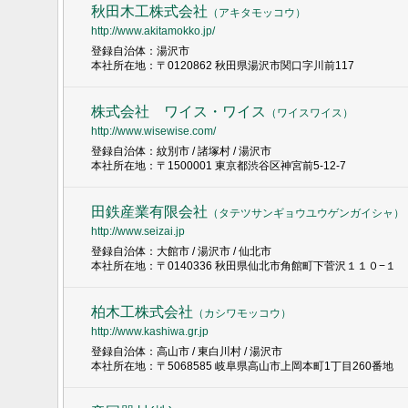
秋田木工株式会社
（
アキタモッコウ
）
http://www.akitamokko.jp/
登録自治体：湯沢市
本社所在地：〒0120862 秋田県湯沢市関口字川前117
株式会社 ワイス・ワイス
（
ワイスワイス
）
http://www.wisewise.com/
登録自治体：紋別市 / 諸塚村 / 湯沢市
本社所在地：〒1500001 東京都渋谷区神宮前5-12-7
田鉄産業有限会社
（
タテツサンギョウユウゲンガイシャ
）
http://www.seizai.jp
登録自治体：大館市 / 湯沢市 / 仙北市
本社所在地：〒0140336 秋田県仙北市角館町下菅沢１１０−１
柏木工株式会社
（
カシワモッコウ
）
http://www.kashiwa.gr.jp
登録自治体：高山市 / 東白川村 / 湯沢市
本社所在地：〒5068585 岐阜県高山市上岡本町1丁目260番地