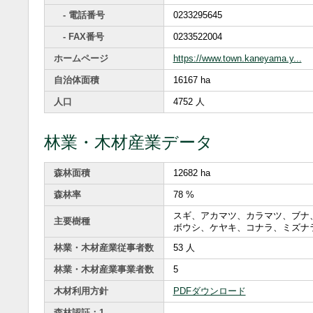
- 電話番号
0233295645
- FAX番号
0233522004
ホームページ
https://www.town.kaneyama.y...
自治体面積
16167 ha
人口
4752 人
林業・木材産業データ
森林面積
12682 ha
森林率
78 %
スギ、アカマツ、カラマツ、ブナ
主要樹種
ボウシ、ケヤキ、コナラ、ミズナ
林業・木材産業従事者数
53 人
林業・木材産業事業者数
5
木材利用方針
PDFダウンロード
森林認証：1