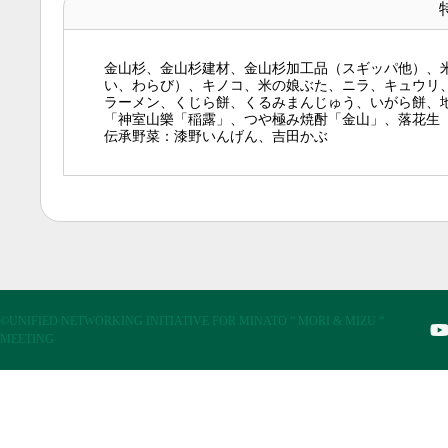
金山杉、金山杉建材、金山杉加工品（スギッパ他）、
い、わらび）、キノコ、米の娘ぶた、ニラ、キュウリ
ラーメン、くじら餅、くるみまんじゅう、いがら餅、
「神室山樂「稲露」、つや極み焼酎「金山」、落花生
伝承野菜：漆野いんげん、吉田かぶ
©UNIFIED NETWORKING INITIATIVE FOR MINATO “ MORI & MIZU “
MEETING