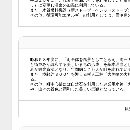
平成２５年に、これまで重油ボイラを利用していた町
ラ）に変更し温泉の加温に利用している。
また、木質燃料機器（薪ストーブ・ペレットストーブ
その他、循環可能エネルギーの利用としては、雪冷房
昭和５８年度に、「町全体を風景としてとらえ、周囲
と街並みが調和する美しいまちの形成」を基本理念と
みが観光資源となり、年間約１７万人が町を訪れてい
また、樹齢約３００年を迎える杉人工林「大美輪の大
る。
その他、町中心部には自然石を利用した農業用水路「
や、山々の景色と調和した美しい景観となっている。
観