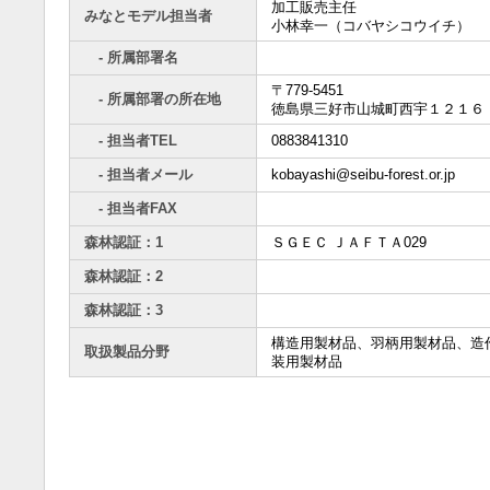
加工販売主任
みなとモデル担当者
小林幸一（コバヤシコウイチ）
- 所属部署名
〒779-5451
- 所属部署の所在地
徳島県三好市山城町西宇１２１６
- 担当者TEL
0883841310
- 担当者メール
kobayashi@seibu-forest.or.jp
- 担当者FAX
森林認証：1
ＳＧＥＣ ＪＡＦＴＡ029
森林認証：2
森林認証：3
構造用製材品、羽柄用製材品、造
取扱製品分野
装用製材品