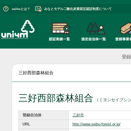
uni4mとは？
みなとモデル二酸化炭素固定認証制度について
登録
三好西部森林組合
三好西部森林組合
（ミヨシセイブシ
登録自治体
三好市
URL
http://www.seibu-forest.or.jp/