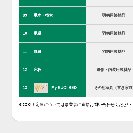
09
垂木・根太
羽柄用製材品
10
胴縁
羽柄用製材品
11
野縁
羽柄用製材品
12
床板
造作・内装用製材品
13
My SUGI BED
その他家具（置き家具
※CO2固定量については事業者に直接お問い合わせください