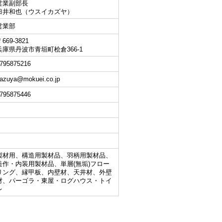
営業副部長
臼井和也（ウスイカズヤ）
営業部
669-3821
兵庫県丹波市青垣町桧倉366-1
795875216
azuya@mokuei.co.jp
795875446
製材用、構造用製材品、羽柄用製材品、
造作・内装用製材品、単層(無垢)フロー
リング、縁甲板、内壁材、天井材、外壁
材、パーゴラ・東屋・ログハウス・トイ
レ