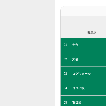
製品名
01
土台
02
大引
03
ログウォール
04
ヨロイ板
05
羽目板