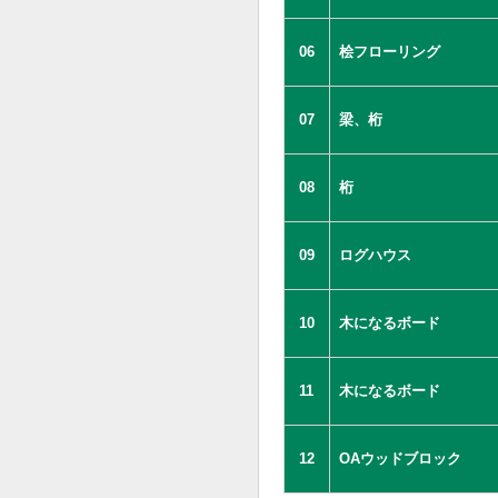
06
桧フローリング
07
梁、桁
08
桁
09
ログハウス
10
木になるボード
11
木になるボード
12
OAウッドブロック