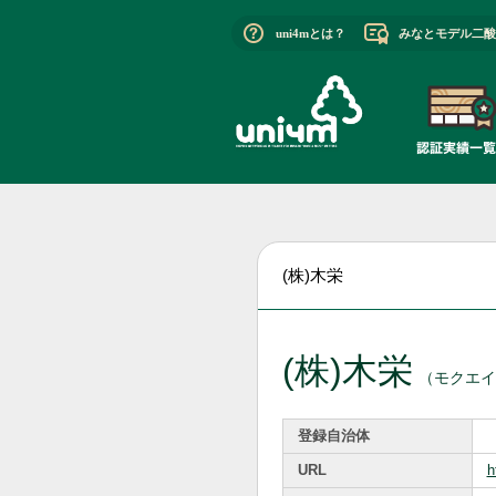
uni4mとは？
みなとモデル二酸
(株)木栄
(株)木栄
（モクエイ
登録自治体
URL
h