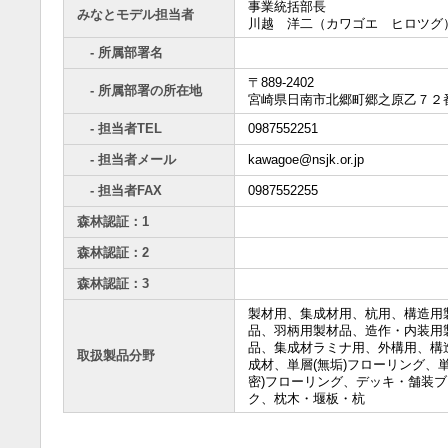
事業統括部長
みなとモデル担当者
川越 洋二（カワゴエ ヒロツグ
- 所属部署名
〒889-2402
- 所属部署の所在地
宮崎県日南市北郷町郷之原乙７２
- 担当者TEL
0987552251
- 担当者メール
kawagoe@nsjk.or.jp
- 担当者FAX
0987552255
森林認証：1
森林認証：2
森林認証：3
製材用、集成材用、杭用、構造用
品、羽柄用製材品、造作・内装用
品、集成材ラミナ用、外構用、構
取扱製品分野
成材、単層(無垢)フローリング、単
密)フローリング、デッキ・舗装ブ
ク、枕木・堰板・杭