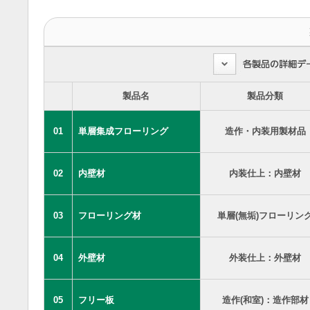
製品名
製品分類
01
単層集成フローリング
造作・内装用製材品
02
内壁材
内装仕上：内壁材
03
フローリング材
単層(無垢)フローリン
04
外壁材
外装仕上：外壁材
05
フリー板
造作(和室)：造作部材