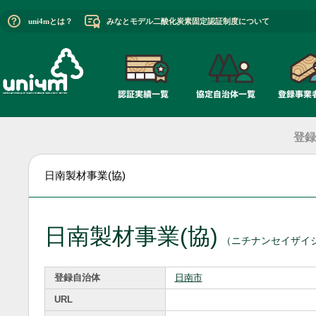
uni4mとは？
みなとモデル二酸化炭素固定認証制度について
登録
日南製材事業(協)
日南製材事業(協)
（ニチナンセイザイ
登録自治体
日南市
URL