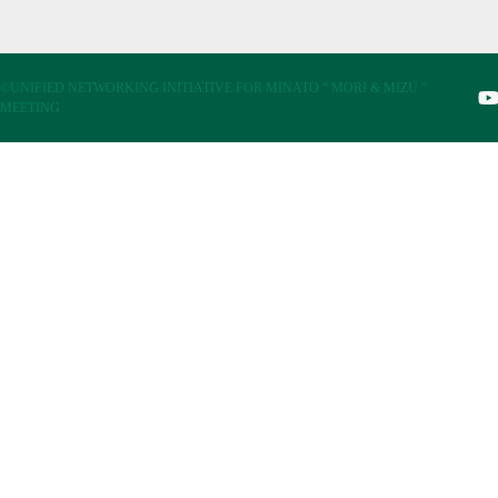
©UNIFIED NETWORKING INITIATIVE FOR MINATO “ MORI & MIZU “
MEETING