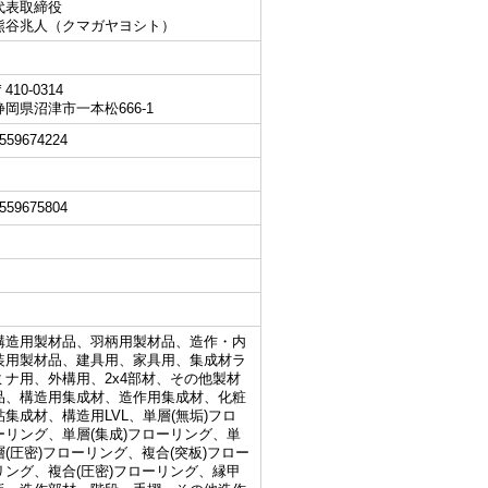
代表取締役
熊谷兆人（クマガヤヨシト）
410-0314
静岡県沼津市一本松666-1
559674224
559675804
構造用製材品、羽柄用製材品、造作・内
装用製材品、建具用、家具用、集成材ラ
ミナ用、外構用、2x4部材、その他製材
品、構造用集成材、造作用集成材、化粧
貼集成材、構造用LVL、単層(無垢)フロ
ーリング、単層(集成)フローリング、単
層(圧密)フローリング、複合(突板)フロー
リング、複合(圧密)フローリング、縁甲