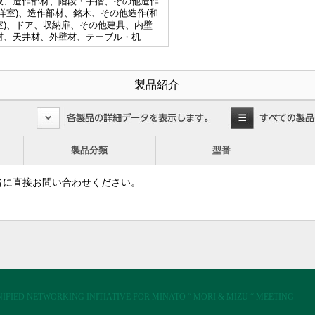
板、造作部材、階段・手摺、その他造作
(洋室)、造作部材、銘木、その他造作(和
室)、ドア、収納扉、その他建具、内壁
材、天井材、外壁材、テーブル・机
製品紹介
製品分類
型番
者に直接お問い合わせください。
IFIED NETWORKING INITIATIVE FOR MINATO “ MORI & MIZU “ MEETING