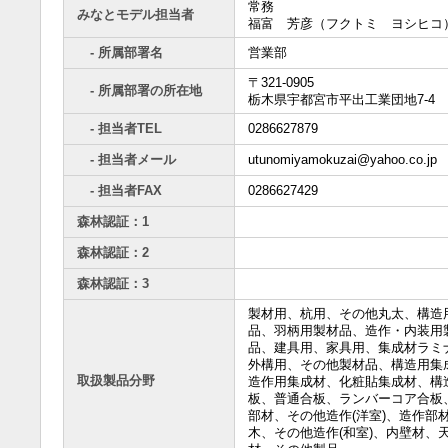
常務
みなとモデル担当者
福富 芳彦（フクトミ ヨシヒコ
- 所属部署名
営業部
〒321-0905
- 所属部署の所在地
栃木県宇都宮市平出工業団地7-4
- 担当者TEL
0286627879
- 担当者メール
utunomiyamokuzai@yahoo.co.jp
- 担当者FAX
0286627429
森林認証：1
森林認証：2
森林認証：3
製材用、杭用、その他丸太、構造
品、羽柄用製材品、造作・内装用
品、建具用、家具用、集成材ラミ
外構用、その他製材品、構造用集
取扱製品分野
造作用集成材、化粧貼集成材、構
板、普通合板、ランバーコア合板
部材、その他造作(洋室)、造作部
木、その他造作(和室)、内壁材、