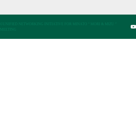
©UNIFIED NETWORKING INITIATIVE FOR MINATO “ MORI & MIZU “
MEETING