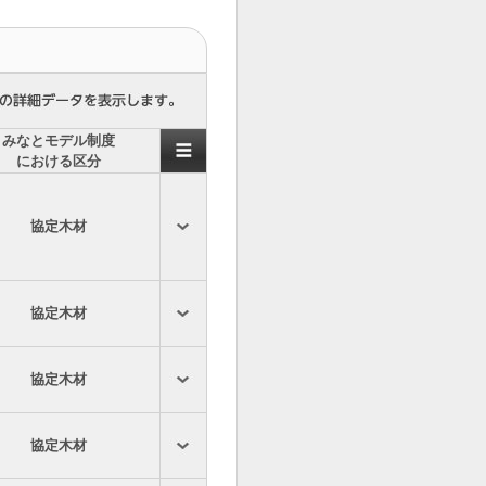
みなとモデル制度
における区分
協定木材
協定木材
協定木材
協定木材