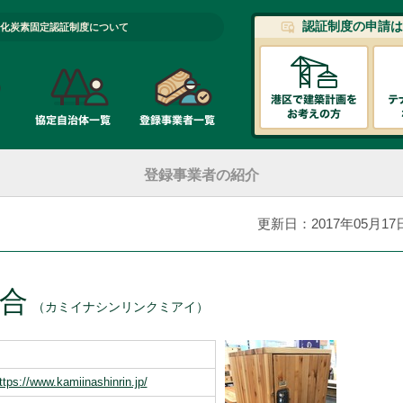
認証制度の申請は
化炭素固定認証制度について
登録事業者の紹介
更新日：2017年05月17
合
（カミイナシンリンクミアイ）
ttps://www.kamiinashinrin.jp/