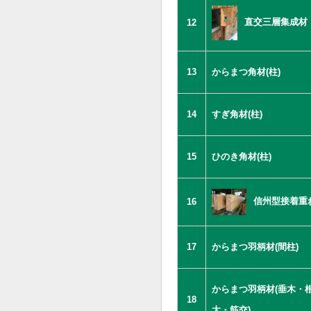
直交三層集成材
12
13
からまつ角材(柱)
14
すぎ角材(柱)
15
ひのき角材(柱)
信州型接着重
16
17
からまつ羽柄材(間柱)
からまつ羽柄材(垂木・
18
太・筋交)