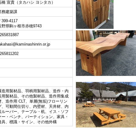
高橋 宣貴（タカハシ ヨシタカ）
業務建築課
399-4117
長野県駒ヶ根市赤穂9743
265831887
akahasi@kamiinashinrin.or.jp
265811202
構造用製材品、羽柄用製材品、造作・内
装用製材品、その他製材品、造作用集成
材、造作用 CLT、単層(無垢)フローリン
グ、可動間仕切り、内壁材、天井材、内
装ルーバー、テーブル・机、イス・ソフ
ァー・ベンチ、パーティション、家具・
遊具、標識・サイン、その他外構