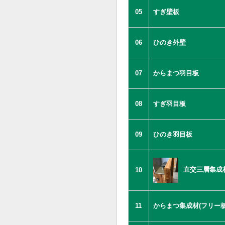
05
すぎ壁板
06
ひのき外壁
07
からまつ羽目板
08
すぎ羽目板
09
ひのき羽目板
直交三層集成
10
11
からまつ集成材(フリー板