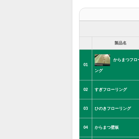
製品名
からまつフロ
01
ング
02
すぎフローリング
03
ひのきフローリング
04
からまつ壁板