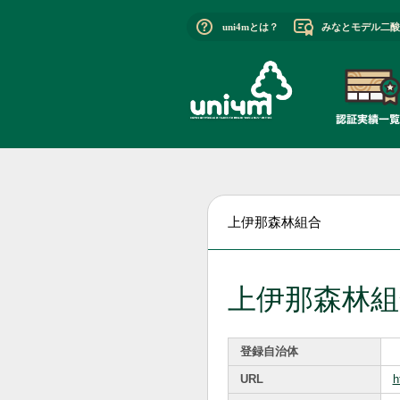
uni4mとは？
みなとモデル二酸
上伊那森林組合
上伊那森林組
登録自治体
URL
h