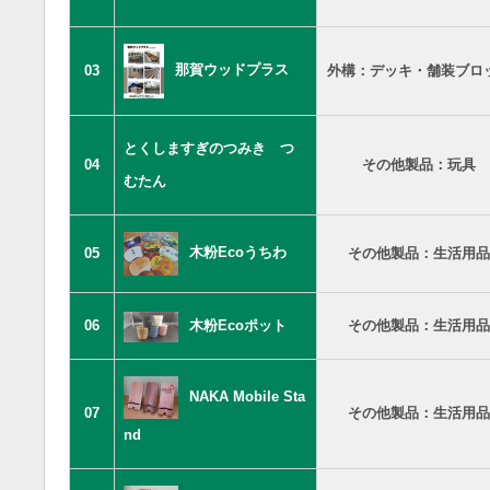
那賀ウッドプラス
03
外構：デッキ・舗装ブロ
とくしますぎのつみき つ
04
その他製品：玩具
むたん
木粉Ecoうちわ
05
その他製品：生活用品
06
木粉Ecoポット
その他製品：生活用品
NAKA Mobile Sta
07
その他製品：生活用品
nd