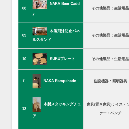
NAKA Beer Cadd
08
その他製品：生活用品
y
木製飛沫防止パネ
09
その他製品：生活用品
ルスタンド
KUKUプレート
10
その他製品：生活用品
NAKA Rampshade
11
住設機器：照明器具
木製スタッキングチェ
家具(置き家具)：イス・
12
ァー・ベンチ
ア