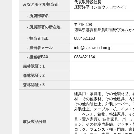
代表取締役社長
みなとモデル担当者
庄野洋平（ショウノヨウヘイ）
- 所属部署名
〒715-408
- 所属部署の所在地
徳島県那賀郡那賀町吉野字弥八か
- 担当者TEL
0884621163
- 担当者メール
info@nakawood.co.jp
- 担当者FAX
0884621164
森林認証：1
森林認証：2
森林認証：3
建具用、家具用、その他製材品、
材、その他素材、その他建具、内
その他内装仕上、外装ルーバー、
外装仕上、テーブル・机、イス・
ー・ベンチ、箱物、特注家具、そ
具（置き家具)、造作家具、パーテ
取扱製品分野
ョン、その他室内装飾、デッキ・
ロック、フェンス・柵・門扉、家