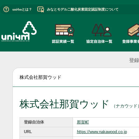
uni4mとは？
みなとモデル二酸化炭素固定認証制度について
登録
株式会社那賀ウッド
株式会社那賀ウッド
（ナカウッド
登録自治体
那賀町
URL
https://www.nakawood.co.jp