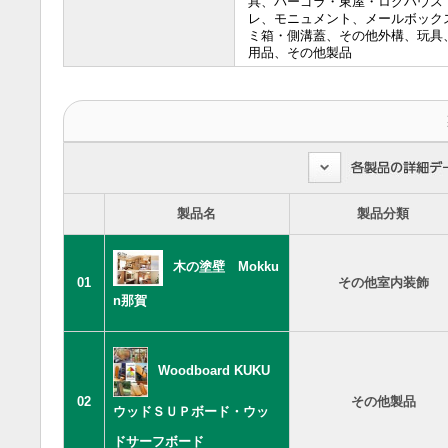
具、パーゴラ・東屋・ログハウス
レ、モニュメント、メールボック
ミ箱・側溝蓋、その他外構、玩具
用品、その他製品
製品名
製品分類
木の塗壁 Mokku
01
その他室内装飾
n那賀
Woodboard KUKU
02
その他製品
ウッドＳＵＰボード・ウッ
ドサーフボード