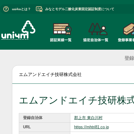
uni4mとは？
みなとモデル二酸化炭素固定認証制度について
登録
エムアンドエイチ技研株式会社
エムアンドエイチ技研株
登録自治体
郡上市
東白川村
URL
https://mhtri81.co.jp