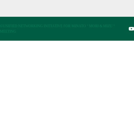
©UNIFIED NETWORKING INITIATIVE FOR MINATO “ MORI & MIZU “
MEETING