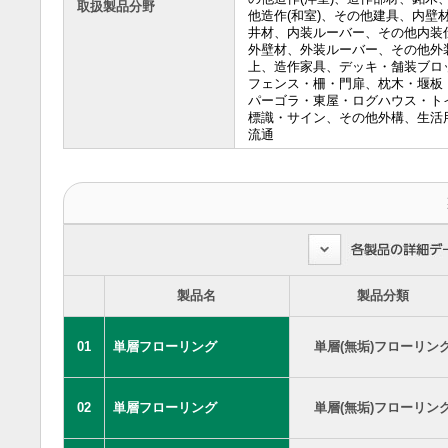
取扱製品分野
他造作(和室)、その他建具、内壁
井材、内装ルーバー、その他内装
外壁材、外装ルーバー、その他外
上、造作家具、デッキ・舗装ブロ
フェンス・柵・門扉、枕木・堰板
パーゴラ・東屋・ログハウス・ト
標識・サイン、その他外構、生活
流通
製品名
製品分類
01
単層フローリング
単層(無垢)フローリン
02
単層フローリング
単層(無垢)フローリン