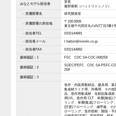
室長
みなとモデル担当者
服部俊範（ハットリトシノリ）
- 所属部署名
研究開発室
〒100-0005
- 所属部署の所在地
東京都千代田区丸の内3丁目3番1
- 担当者TEL
0332144991
- 担当者メール
t.hattori@moroto.co.jp
- 担当者FAX
0332144992
森林認証：1
FSC COC SA-COC-008259
SGEC/PEFC COC SA-PEFC-CO
森林認証：2
259
森林認証：3
造作・内装用製材品、建具用、家
集成材ラミナ用、外構用、その他
品、造作用集成材、化粧貼集成材
用LVL、造作用 CLT、単層(無垢)
リング、単層(集成)フローリング
(圧密)フローリング、縁甲板、そ
ローリング、造作部材、階段・手
の他造作(洋室)、造作部材、銘木