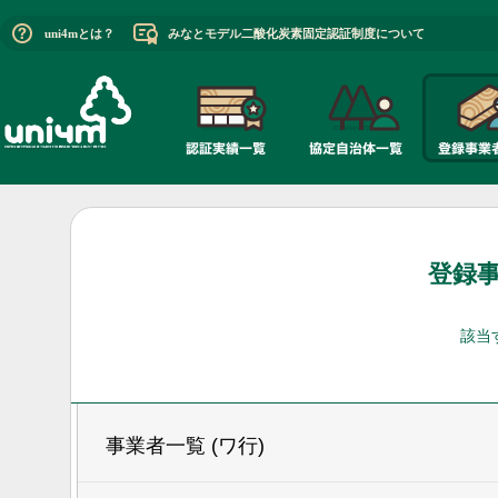
uni4mとは？
みなとモデル二酸化炭素固定認証制度について
登録
該当
事業者一覧 (ワ行)