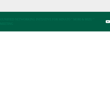
©UNIFIED NETWORKING INITIATIVE FOR MINATO “ MORI & MIZU “
MEETING