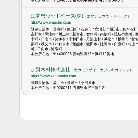
本社所在地：〒1048551 東京都中央区晴海3丁目3番3号
江間忠ウッドベース(株)
（
エマチュウウッドベース
）
http://www.emachu.co.jp
登録自治体：葛巻町 / 住田町 / 石巻市 / 鹿沼市 / 沼田市 / あきる野市 /
吉野村 / 黒滝村 / 川上村 / 新宮市 / 智頭町 / 南部町 / 隠岐の島町 / 
十町 / 日南市 / 諸塚村 / 十和田市 / 丹波山村 / 浜松市 / 坂井市 / 都城
殿町 / 秩父市 / いわき市 / 飯能市 / 飯田市 / 延岡市 / 白鷹町 / 村上市
町 / 日向市 / 海陽町
本社所在地：〒4430036 愛知県蒲郡市浜町12番地
加賀木材株式会社
（
カガモクザイ カブシキガイシャ
）
https://www.kagamoku.com
登録自治体：坂井市 / 登米市 / 小田原市
本社所在地：〒9200211 石川県金沢市湊2-21