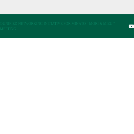
©UNIFIED NETWORKING INITIATIVE FOR MINATO “ MORI & MIZU “
MEETING