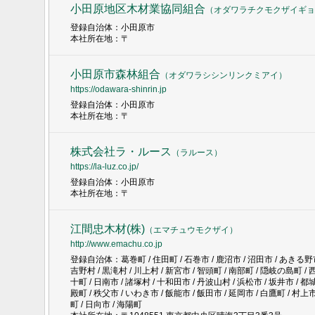
小田原地区木材業協同組合
（
オダワラチクモクザイギョ
登録自治体：小田原市
本社所在地：〒
小田原市森林組合
（
オダワラシシンリンクミアイ
）
https://odawara-shinrin.jp
登録自治体：小田原市
本社所在地：〒
株式会社ラ・ルース
（
ラルース
）
https://la-luz.co.jp/
登録自治体：小田原市
本社所在地：〒
江間忠木材(株)
（
エマチュウモクザイ
）
http://www.emachu.co.jp
登録自治体：葛巻町 / 住田町 / 石巻市 / 鹿沼市 / 沼田市 / あきる野市 /
吉野村 / 黒滝村 / 川上村 / 新宮市 / 智頭町 / 南部町 / 隠岐の島町 / 
十町 / 日南市 / 諸塚村 / 十和田市 / 丹波山村 / 浜松市 / 坂井市 / 都城
殿町 / 秩父市 / いわき市 / 飯能市 / 飯田市 / 延岡市 / 白鷹町 / 村上市
町 / 日向市 / 海陽町