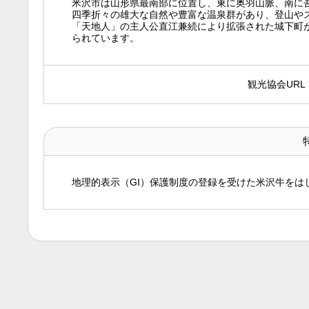
米沢市は山形県最南部に位置し、東に奥羽山脈、南に吾
四季折々の雄大な自然や豊富な温泉群があり、登山や
「天地人」の主人公直江兼続により拡張された城下町
られています。
観光協会URL
地理的表示（GI）保護制度の登録を受けた米沢牛をは