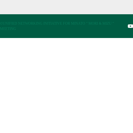
©UNIFIED NETWORKING INITIATIVE FOR MINATO “ MORI & MIZU “
MEETING