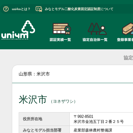
uni4mとは？
みなとモデル二酸化炭素固定認証制度について
協定
山形県：米沢市
米沢市
（ヨネザワシ）
〒992-8501
役所所在地
米沢市金池五丁目２番２５号
みなとモデル担当部署
産業部森林農村整備課