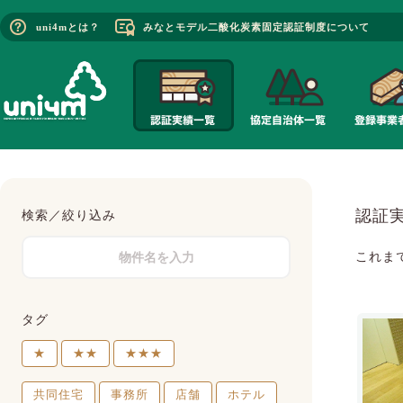
uni4mとは？
みなとモデル二酸化炭素固定認証制度について
認証
検索／絞り込み
これま
タグ
★
★★
★★★
共同住宅
事務所
店舗
ホテル