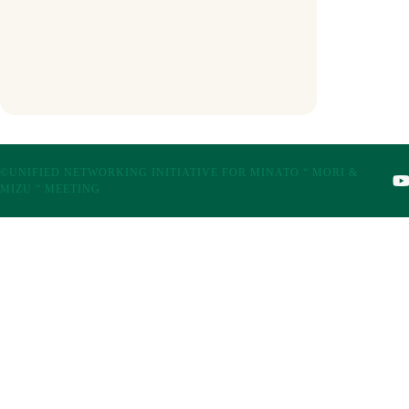
©UNIFIED NETWORKING INITIATIVE FOR MINATO “ MORI &
MIZU “ MEETING