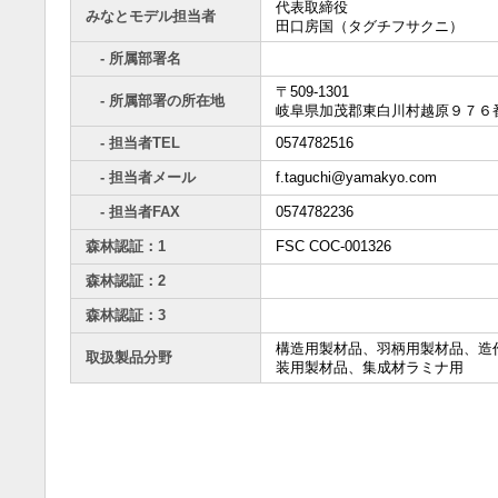
代表取締役
みなとモデル担当者
田口房国（タグチフサクニ）
- 所属部署名
〒509-1301
- 所属部署の所在地
岐阜県加茂郡東白川村越原９７６番
- 担当者TEL
0574782516
- 担当者メール
f.taguchi@yamakyo.com
- 担当者FAX
0574782236
森林認証：1
FSC COC-001326
森林認証：2
森林認証：3
構造用製材品、羽柄用製材品、造
取扱製品分野
装用製材品、集成材ラミナ用