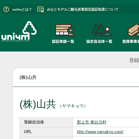
uni4mとは？
みなとモデル二酸化炭素固定認証制度について
登録
(株)山共
(株)山共
（ヤマキョウ）
登録自治体
郡上市
東白川村
URL
http://www.yamakyo.com/