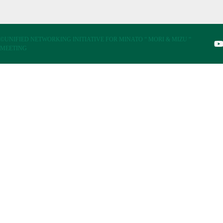
©UNIFIED NETWORKING INITIATIVE FOR MINATO “ MORI & MIZU “
MEETING