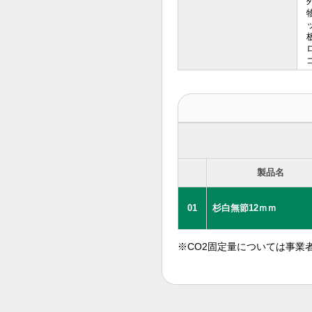
製品名
01
杉白無節12ｍｍ
※CO2固定量については事業