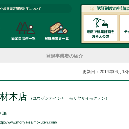
認証制度の申請は
化炭素固定認証制度について
登録事業者の紹介
更新日：2014年06月18
材木店
（ユウゲンカイシャ モリヤザイモクテン）
住田町
ttp://www.moriya-zaimokuten.com/