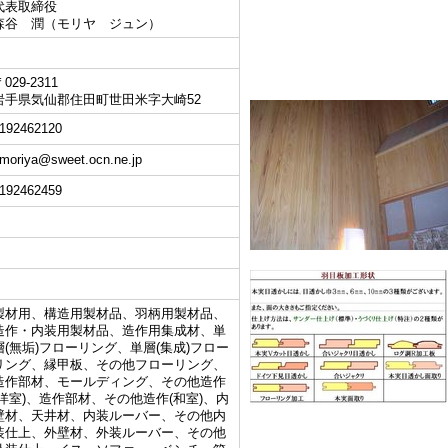
代表取締役
森谷 潤（モリヤ ジュン）
029-2311
岩手県気仙郡住田町世田米字大崎52
192462120
-moriya@sweet.ocn.ne.jp
192462459
製材用、構造用製材品、羽柄用製材品、
造作・内装用製材品、造作用集成材、単
層(無垢)フローリング、単層(集成)フロー
リング、縁甲板、その他フローリング、
造作部材、モールディング、その他造作
(洋室)、造作部材、その他造作(和室)、内
壁材、天井材、内装ルーバー、その他内
装仕上、外壁材、外装ルーバー、その他