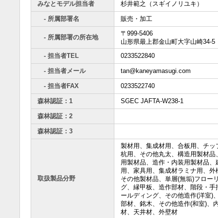
みなとモデル担当者
杉井範之（スギイノリユキ）
- 所属部署名
販売・加工
〒999-5406
- 所属部署の所在地
山形県最上郡金山町大字山崎34-5
- 担当者TEL
0233522840
- 担当者メール
tan@kaneyamasugi.com
- 担当者FAX
0233522740
森林認証：1
SGEC JAFTA-W238-1
森林認証：2
森林認証：3
製材用、集成材用、合板用、チッ
杭用、その他丸太、構造用製材品
用製材品、造作・内装用製材品、
用、家具用、集成材ラミナ用、外
取扱製品分野
その他製材品、単層(無垢)フロー
グ、縁甲板、造作部材、階段・手
ールディング、その他造作(洋室)
部材、銘木、その他造作(和室)、
材、天井材、外壁材