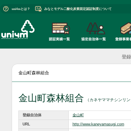
uni4mとは？
みなとモデル二酸化炭素固定認証制度について
登録
金山町森林組合
金山町森林組合
（カネヤママチシンリン
登録自治体
金山町
URL
http://www.kaneyamasugi.com