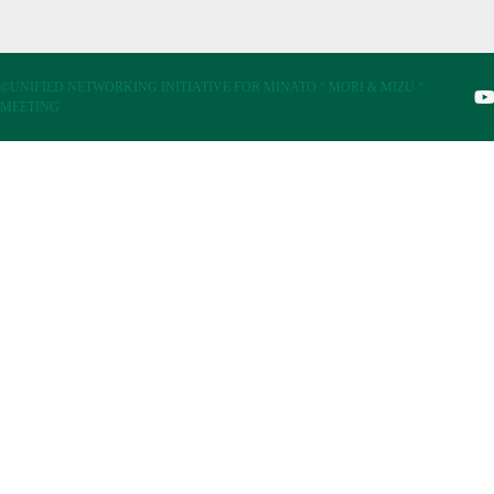
©UNIFIED NETWORKING INITIATIVE FOR MINATO “ MORI & MIZU “
MEETING