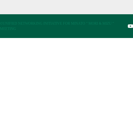
©UNIFIED NETWORKING INITIATIVE FOR MINATO “ MORI & MIZU “
MEETING