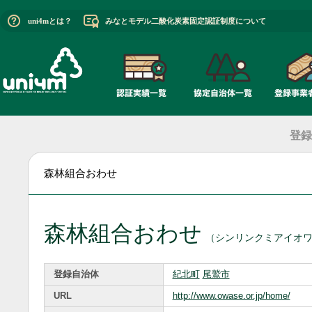
uni4mとは？
みなとモデル二酸化炭素固定認証制度について
登録
森林組合おわせ
森林組合おわせ
（シンリンクミアイオ
登録自治体
紀北町
尾鷲市
URL
http://www.owase.or.jp/home/