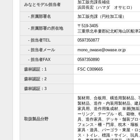
加工販売課長補佐
みなとモデル担当者
浜田長宏（ハマダ オサヒロ）
- 所属部署名
加工販売課（円柱加工場）
〒519-3405
- 所属部署の所在地
三重県北牟婁郡紀北町海山区船津26
- 担当者TEL
0597350877
- 担当者メール
mono_owase@owase.or.jp
- 担当者FAX
0597350890
森林認証：1
FSC C009665
森林認証：2
森林認証：3
製材用、合板用、構造用製材品、
製材品、造作・内装用製材品、建
家具用、造作用集成材、単層(無垢
ーリング、テーブル・机、箱物、
取扱製品分野
具、造作家具、デッキ・舗装ブロ
フェンス・柵・門扉、枕木・堰板
家具・遊具、パーゴラ・東屋・ロ
ス・トイレ、標識・サイン、玩具