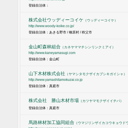
登録自治体：
株式会社ウッディーコイケ
（
ウッディーコイケ
）
http://www.woody-koike.co.jp/
登録自治体：あきる野市 / 檜原村 / 秩父市
金山町森林組合
（
カネヤママチシンリンクミアイ
）
http://www.kaneyamasugi.com
登録自治体：金山町
山下木材株式会社
（
ヤマシタモクザイカブシキガイシャ
）
http://www.yamashitamokuzai.co.jp
登録自治体：真庭市
株式会社 勝山木材市場
（
カツヤマモクザイイチバ
）
登録自治体：真庭市
馬路林材加工協同組合
（
ウマジリンザイカコウキョウド