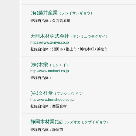
(有)藤井産業
（
フジイサンギョウ
）
登録自治体：久万高原町
天龍木材株式会社
（
テンリュウモクザイ
）
https://www.tenryu.co.jp
登録自治体：沼田市 / 郡上市 / 川根本町 / 浜松市
(株)木栄
（
モクエイ
）
http://www.mokuei.co.jp
登録自治体：
(株)文祥堂
（
ブンショウドウ
）
http://www.bunshodo.co.jp/
登録自治体：西粟倉村
静岡木材業(協)
（
シズオカモクザイギョウ
）
登録自治体：静岡市