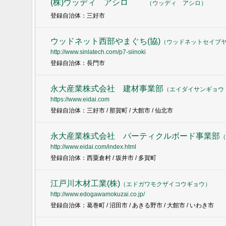
(株)ウッディ アシロ
（
ウッディ アシロ
）
登録自治体：三好市
ウッドネット西部やまぐち(協)
（
ウッドネットセイブ
http://www.sinlatech.com/p7-siinoki
登録自治体：長門市
永大産業株式会社 建材事業部
（
エイダイサンギョウ
https://www.eidai.com
登録自治体：三好市 / 那賀町 / 大館市 / 仙北市
永大産業株式会社 パーティクルボード事業部
（
http://www.eidai.com/index.html
登録自治体：西粟倉村 / 坂井市 / 多賀町
江戸川木材工業(株)
（
エドガワモクザイコウギョウ
）
http://www.edogawamokuzai.co.jp/
登録自治体：葛巻町 / 沼田市 / あきる野市 / 大館市 / いわき市