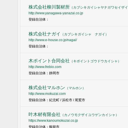
株式会社柳川製材所
（
カブシキガイシャヤナガワセイザイ
http://www.yanagawa-yanazai.co.jp
登録自治体：
株式会社ナガイ
（
カブシキガイシャ ナガイ
）
http://www.e-house.co.jp/nagai/
登録自治体：
木ポイント合同会社
（
キポイントゴウドウカイシャ
）
http://www.frebio.com
登録自治体：静岡市
株式会社マルホン
（
マルホン
）
http://www.mokuzai.com
登録自治体：紀北町 / 浜松市 / 尾鷲市
叶木材有限会社
（
カノウモクザイユウゲンカイシャ
）
https://www.kanoumokuzai.co.jp
登録自治体：飯能市