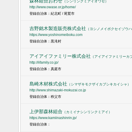
森林組合おわせ
（
シンリンクミアイオワセ
）
http://www.owase.or.jp/home/
登録自治体：紀北町 / 尾鷲市
吉野銘木製造販売株式会社
（
ヨシノメイボクセイゾウハ
https://www.yoshinomeiboku.com
登録自治体：黒滝村
アイアイファミリー株式会社
（
アイアイファミリーカ
http://iifamily.co.jp/
登録自治体：真庭市
島崎木材株式会社
（
シマザキモクザイカブシキカイシャ
）
http://www.shimazaki-mokuzai.co.jp
登録自治体：秩父市
上伊那森林組合
（
カミイナシンリンクミアイ
）
https://www.kamiinashinrin.jp/
登録自治体：