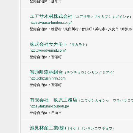
登録自治体：登米市
ユアサ木材株式会社
（
ユアサモクザイカブシキガイシャ
）
https://yuasa-lumber.co.jp/
登録自治体：檜原村 / 東白川村 / 智頭町 / 浜松市 / 八女市 / 米沢市
株式会社サカモト
（
サカモト
）
http://woodymind.com/
登録自治体：智頭町
智頭町森林組合
（
チヅチョウシンリンクミアイ
）
http://chizushinrin.com
登録自治体：智頭町
有限会社 畝原工務店
（
ユウゲンカイシャ ウネハラコ
https://takumi-coubou.jp/
登録自治体：日向市
池見林産工業(株)
（
イケミリンサンコウギョウ
）