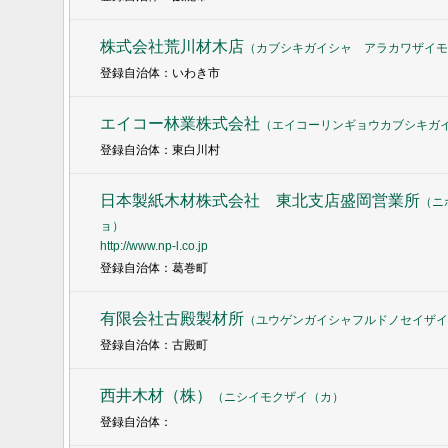
株式会社荒川材木店
（
カブシキガイシャ アラカワザイモ
登録自治体：いわき市
エイコー林業株式会社
（
エイコーリンギョウカブシキガ
登録自治体：東白川村
日本製紙木材株式会社 東北支店盛岡営業所
（
ニ
ョ
）
http://www.np-l.co.jp
登録自治体：葛巻町
有限会社古殿製材所
（
ユウゲンガイシャフルドノセイザイ
登録自治体：古殿町
西井木材（株）
（
ニシイモクザイ（カ
）
登録自治体：