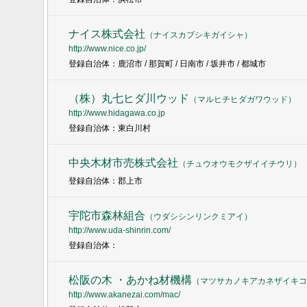
ナイス株式会社
（
ナイスカブシキガイシャ
）
http://www.nice.co.jp/
登録自治体：鹿沼市 / 那賀町 / 日南市 / 坂井市 / 都城市
（株）丸七ヒダ川ウッド
（
マルヒチヒダガワウッド
）
http://www.hidagawa.co.jp
登録自治体：東白川村
中央木材市売株式会社
（
チュウオウモクザイイチウリ
）
登録自治体：郡上市
宇陀市森林組合
（
ウダシシンリンクミアイ
）
http://www.uda-shinrin.com/
登録自治体：
松阪の木 ・あかね材機構
（
マツサカノキアカネザイキコ
http://www.akanezai.com/mac/