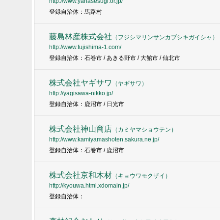
http://www.yanasesugi.or.jp/
登録自治体：馬路村
藤島林産株式会社
（
フジシマリンサンカブシキガイシャ
）
http://www.fujishima-1.com/
登録自治体：石巻市 / あきる野市 / 大館市 / 仙北市
株式会社ヤギサワ
（
ヤギサワ
）
http://yagisawa-nikko.jp/
登録自治体：鹿沼市 / 日光市
株式会社神山商店
（
カミヤマショウテン
）
http://www.kamiyamashoten.sakura.ne.jp/
登録自治体：石巻市 / 鹿沼市
株式会社京和木材
（
キョウワモクザイ
）
http://kyouwa.html.xdomain.jp/
登録自治体：