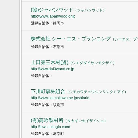
(協)ジャパンウッド
（
ジャパンウッド
）
http://www.japanwood.or.jp
登録自治体：静岡市
株式会社 シー・エス・プランニング
（
シーエス プ
登録自治体：石巻市
上田第三木材(資)
（
ウエダダイサンモクザイ
）
http://www.dai3wood.co.jp
登録自治体：
下川町森林組合
（
シモカワチョウシンリンクミアイ
）
http://www.shimokawa.ne.jp/shinrin
登録自治体：紋別市
(有)高吟製材所
（
タカギンセイザイショ
）
http://tews-takagin.com/
登録自治体：葛巻町