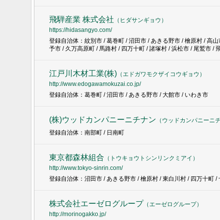
飛騨産業 株式会社
（
ヒダサンギョウ
）
https://hidasangyo.com/
登録自治体：紋別市 / 葛巻町 / 沼田市 / あきる野市 / 檜原村 / 高山市 
予市 / 久万高原町 / 馬路村 / 四万十町 / 諸塚村 / 浜松市 / 尾鷲市 /
江戸川木材工業(株)
（
エドガワモクザイコウギョウ
）
http://www.edogawamokuzai.co.jp/
登録自治体：葛巻町 / 沼田市 / あきる野市 / 大館市 / いわき市
(株)ウッドカンパニーニチナン
（
ウッドカンパニーニ
登録自治体：南部町 / 日南町
東京都森林組合
（
トウキョウトシンリンクミアイ
）
http://www.tokyo-sinrin.com/
登録自治体：沼田市 / あきる野市 / 檜原村 / 東白川村 / 四万十町 /
株式会社エーゼログループ
（
エーゼログループ
）
http://morinogakko.jp/