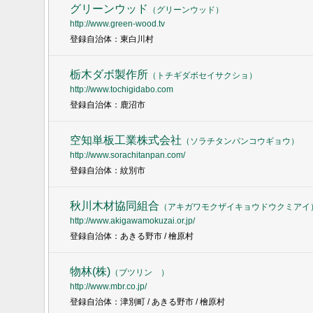
グリーンウッド
（
グリーンウッド
）
http://www.green-wood.tv
登録自治体：東白川村
栃木ダボ製作所
（
トチギダボセイサクショ
）
http://www.tochigidabo.com
登録自治体：鹿沼市
空知単板工業株式会社
（
ソラチタンパンコウギョウ
）
http://www.sorachitanpan.com/
登録自治体：紋別市
秋川木材協同組合
（
アキガワモクザイキョウドウクミアイ
http://www.akigawamokuzai.or.jp/
登録自治体：あきる野市 / 檜原村
物林(株)
（
ブツリン
）
http://www.mbr.co.jp/
登録自治体：津別町 / あきる野市 / 檜原村