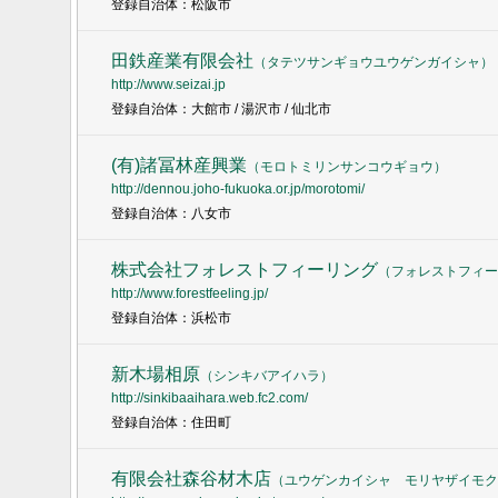
登録自治体：松阪市
田鉄産業有限会社
（
タテツサンギョウユウゲンガイシャ
）
http://www.seizai.jp
登録自治体：大館市 / 湯沢市 / 仙北市
(有)諸冨林産興業
（
モロトミリンサンコウギョウ
）
http://dennou.joho-fukuoka.or.jp/morotomi/
登録自治体：八女市
株式会社フォレストフィーリング
（
フォレストフィー
http://www.forestfeeling.jp/
登録自治体：浜松市
新木場相原
（
シンキバアイハラ
）
http://sinkibaaihara.web.fc2.com/
登録自治体：住田町
有限会社森谷材木店
（
ユウゲンカイシャ モリヤザイモク