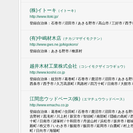
(株)イトーキ
（
イトーキ
）
http://www.itoki.jp/
登録自治体：石巻市 / 沼田市 / あきる野市 / 高山市 / 三好市 / 西予市
(有)中嶋材木店
（
ナカジマザイモクテン
）
http://www.gws.ne.jp/kigokoro/
登録自治体：あきる野市 / 檜原村
越井木材工業株式会社
（
コシイモクザイコウギョウ
）
http://www.koshii.co.jp
登録自治体：紋別市 / 葛巻町 / 石巻市 / 鹿沼市 / 沼田市 / あきる野市 /
西条市 / 西予市 / 久万高原町 / 馬路村 / 四万十町 / 日南市 / 大館市 
江間忠ウッドベース(株)
（
エマチュウウッドベース
）
http://www.emachu.co.jp
登録自治体：葛巻町 / 住田町 / 石巻市 / 鹿沼市 / 沼田市 / あきる野市 /
吉野村 / 黒滝村 / 川上村 / 新宮市 / 智頭町 / 南部町 / 隠岐の島町 / 
十町 / 日南市 / 諸塚村 / 十和田市 / 丹波山村 / 浜松市 / 坂井市 / 都城
殿町 / 秩父市 / いわき市 / 飯能市 / 飯田市 / 延岡市 / 白鷹町 / 村上市
町 / 日向市 / 海陽町