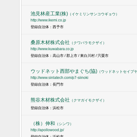
池見林産工業(株)
（
イケミリンサンコウギョウ
）
http://www.ikemi.co.jp
登録自治体：西予市
桑原木材株式会社
（
クワバラモクザイ
）
http://www.kuwabara.co.jp
登録自治体：高山市 / 郡上市 / 東白川村 / 宍粟市
ウッドネット西部やまぐち(協)
（
ウッドネットセイブ
http://www.sinlatech.com/p7-siinoki
登録自治体：長門市
熊谷木材株式会社
（
クマガイモクザイ
）
登録自治体：浜松市
（株）伸和
（
シンワ
）
http://apollowood.jp/
登録自治体：浜松市