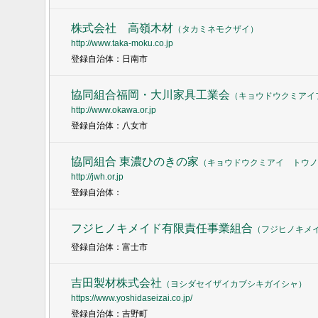
株式会社 高嶺木材
（
タカミネモクザイ
）
http://www.taka-moku.co.jp
登録自治体：日南市
協同組合福岡・大川家具工業会
（
キョウドウクミアイ
http://www.okawa.or.jp
登録自治体：八女市
協同組合 東濃ひのきの家
（
キョウドウクミアイ トウノ
http://jwh.or.jp
登録自治体：
フジヒノキメイド有限責任事業組合
（
フジヒノキメ
登録自治体：富士市
吉田製材株式会社
（
ヨシダセイザイカブシキガイシャ
）
https://www.yoshidaseizai.co.jp/
登録自治体：吉野町