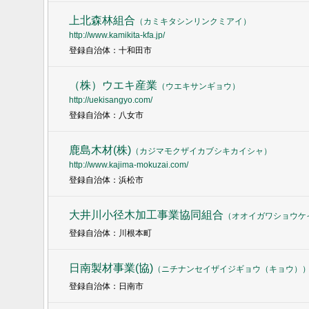
上北森林組合
（
カミキタシンリンクミアイ
）
http://www.kamikita-kfa.jp/
登録自治体：十和田市
（株）ウエキ産業
（
ウエキサンギョウ
）
http://uekisangyo.com/
登録自治体：八女市
鹿島木材(株)
（
カジマモクザイカブシキカイシャ
）
http://www.kajima-mokuzai.com/
登録自治体：浜松市
大井川小径木加工事業協同組合
（
オオイガワショウケ
登録自治体：川根本町
日南製材事業(協)
（
ニチナンセイザイジギョウ（キョウ）
登録自治体：日南市