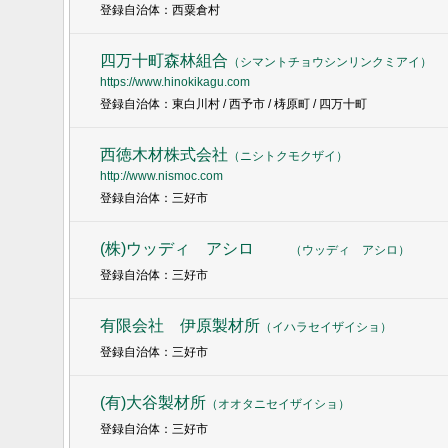
登録自治体：西粟倉村
四万十町森林組合
（
シマントチョウシンリンクミアイ
）
https://www.hinokikagu.com
登録自治体：東白川村 / 西予市 / 梼原町 / 四万十町
西徳木材株式会社
（
ニシトクモクザイ
）
http://www.nismoc.com
登録自治体：三好市
(株)ウッディ アシロ
（
ウッディ アシロ
）
登録自治体：三好市
有限会社 伊原製材所
（
イハラセイザイショ
）
登録自治体：三好市
(有)大谷製材所
（
オオタニセイザイショ
）
登録自治体：三好市