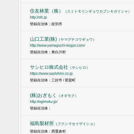
住友林業（株）
（
スミトモリンギョウカブシキガイシャ
）
http://sfc.jp
登録自治体：紋別市
山口工業(株)
（
ヤマグチコウギョウ
）
http://www.yamaguchi-kogyo.com/
登録自治体：東白川村
サシヒロ株式会社
（
サシヒロ
）
https://www.sashihiro.co.jp
登録自治体：三好市 / 那賀町
(株)おぎもく
（
オギモク
）
http://ogimoku.jp/
登録自治体：
福島製材所
（
フクシマセイザイショ
）
登録自治体：西粟倉村