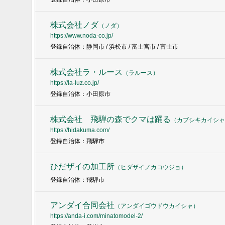
株式会社ノダ
（
ノダ
）
https://www.noda-co.jp/
登録自治体：静岡市 / 浜松市 / 富士宮市 / 富士市
株式会社ラ・ルース
（
ラルース
）
https://la-luz.co.jp/
登録自治体：小田原市
株式会社 飛騨の森でクマは踊る
（
カブシキカイシャ
https://hidakuma.com/
登録自治体：飛騨市
ひだザイの加工所
（
ヒダザイノカコウジョ
）
登録自治体：飛騨市
アンダイ合同会社
（
アンダイゴウドウカイシャ
）
https://anda-i.com/minatomodel-2/