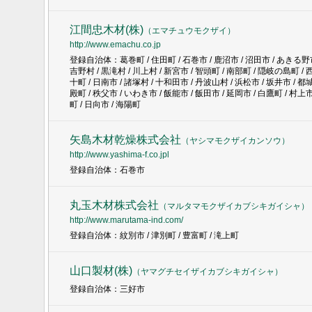
江間忠木材(株)
（
エマチュウモクザイ
）
http://www.emachu.co.jp
登録自治体：葛巻町 / 住田町 / 石巻市 / 鹿沼市 / 沼田市 / あきる野市 /
吉野村 / 黒滝村 / 川上村 / 新宮市 / 智頭町 / 南部町 / 隠岐の島町 / 
十町 / 日南市 / 諸塚村 / 十和田市 / 丹波山村 / 浜松市 / 坂井市 / 都城
殿町 / 秩父市 / いわき市 / 飯能市 / 飯田市 / 延岡市 / 白鷹町 / 村上市
町 / 日向市 / 海陽町
矢島木材乾燥株式会社
（
ヤシマモクザイカンソウ
）
http://www.yashima-f.co.jpl
登録自治体：石巻市
丸玉木材株式会社
（
マルタマモクザイカブシキガイシャ
）
http://www.marutama-ind.com/
登録自治体：紋別市 / 津別町 / 豊富町 / 滝上町
山口製材(株)
（
ヤマグチセイザイカブシキガイシャ
）
登録自治体：三好市