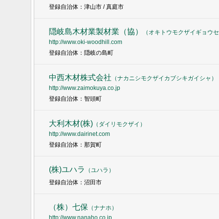
登録自治体：津山市 / 真庭市
隠岐島木材業製材業（協）
（
オキトウモクザイギョウセ
http://www.oki-woodhill.com
登録自治体：隠岐の島町
中西木材株式会社
（
ナカニシモクザイカブシキガイシャ
）
http://www.zaimokuya.co.jp
登録自治体：智頭町
大利木材(株)
（
ダイリモクザイ
）
http://www.dairinet.com
登録自治体：那賀町
(株)ユハラ
（
ユハラ
）
登録自治体：沼田市
（株）七保
（
ナナホ
）
http://www.nanaho.co.jp