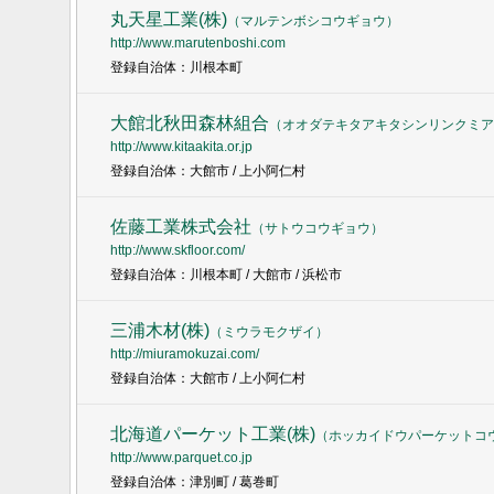
丸天星工業(株)
（
マルテンボシコウギョウ
）
http://www.marutenboshi.com
登録自治体：川根本町
大館北秋田森林組合
（
オオダテキタアキタシンリンクミア
http://www.kitaakita.or.jp
登録自治体：大館市 / 上小阿仁村
佐藤工業株式会社
（
サトウコウギョウ
）
http://www.skfloor.com/
登録自治体：川根本町 / 大館市 / 浜松市
三浦木材(株)
（
ミウラモクザイ
）
http://miuramokuzai.com/
登録自治体：大館市 / 上小阿仁村
北海道パーケット工業(株)
（
ホッカイドウパーケットコ
http://www.parquet.co.jp
登録自治体：津別町 / 葛巻町