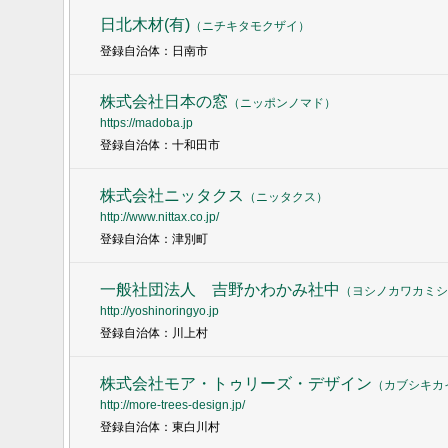
日北木材(有)
（
ニチキタモクザイ
）
登録自治体：日南市
株式会社日本の窓
（
ニッポンノマド
）
https://madoba.jp
登録自治体：十和田市
株式会社ニッタクス
（
ニッタクス
）
http://www.nittax.co.jp/
登録自治体：津別町
一般社団法人 吉野かわかみ社中
（
ヨシノカワカミシ
http://yoshinoringyo.jp
登録自治体：川上村
株式会社モア・トゥリーズ・デザイン
（
カブシキカ
http://more-trees-design.jp/
登録自治体：東白川村