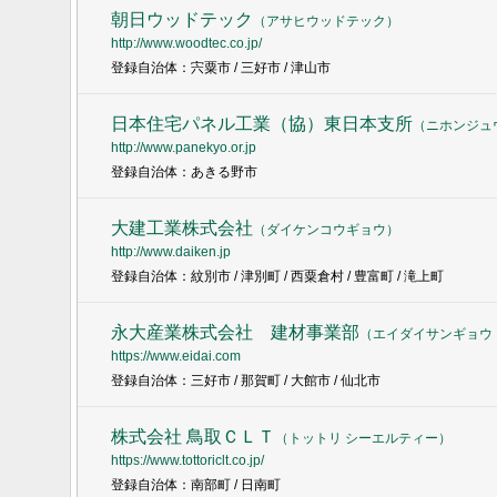
朝日ウッドテック
（
アサヒウッドテック
）
http://www.woodtec.co.jp/
登録自治体：宍粟市 / 三好市 / 津山市
日本住宅パネル工業（協）東日本支所
（
ニホンジュ
http://www.panekyo.or.jp
登録自治体：あきる野市
大建工業株式会社
（
ダイケンコウギョウ
）
http://www.daiken.jp
登録自治体：紋別市 / 津別町 / 西粟倉村 / 豊富町 / 滝上町
永大産業株式会社 建材事業部
（
エイダイサンギョウ
https://www.eidai.com
登録自治体：三好市 / 那賀町 / 大館市 / 仙北市
株式会社 鳥取ＣＬＴ
（
トットリ シーエルティー
）
https://www.tottoriclt.co.jp/
登録自治体：南部町 / 日南町