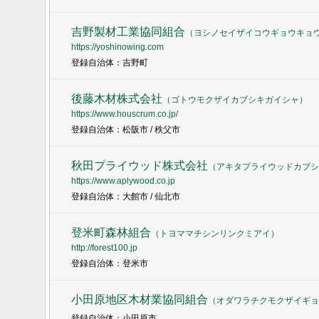
吉野製材工業協同組合
（
ヨシノセイザイコウギョウキョ
https://yoshinowing.com
登録自治体：吉野町
後藤木材株式会社
（
ゴトウモクザイカブシキガイシャ
）
https://www.houscrum.co.jp/
登録自治体：松阪市 / 秩父市
秋田プライウッド株式会社
（
アキタプライウッドカブシ
https://www.aplywood.co.jp
登録自治体：大館市 / 仙北市
登米町森林組合
（
トヨママチシンリンクミアイ
）
http://forest100.jp
登録自治体：登米市
小田原地区木材業協同組合
（
オダワラチクモクザイギョ
登録自治体：小田原市