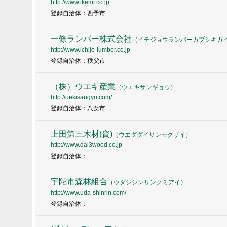
http://www.ikemi.co.jp
登録自治体：西予市
一條ランバー株式会社
（
イチジョウランバーカブシキガ
http://www.ichijo-lumber.co.jp
登録自治体：秩父市
（株）ウエキ産業
（
ウエキサンギョウ
）
http://uekisangyo.com/
登録自治体：八女市
上田第三木材(資)
（
ウエダダイサンモクザイ
）
http://www.dai3wood.co.jp
登録自治体：
宇陀市森林組合
（
ウダシシンリンクミアイ
）
http://www.uda-shinrin.com/
登録自治体：