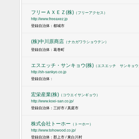
フリーＡＸＥＺ(株)
（
フリーアクセス
）
http://www.freeaxez.jp
登録自治体：都城市
(株)中川原商店
（
ナカガワラショウテン
）
登録自治体：葛巻町
エスエッチ・サンキョウ(株)
（
エスエッチ サンキョウ
http://sh-sankyo.co.jp
登録自治体：
宏栄産業(株)
（
コウエイサンギョウ
）
http://www.koei-san.co.jp/
登録自治体：三好市 / 真庭市
株式会社トーホー
（
トーホー
）
http://www.tohowood.co.jp/
登録自治体：郡上市 / 東白川村