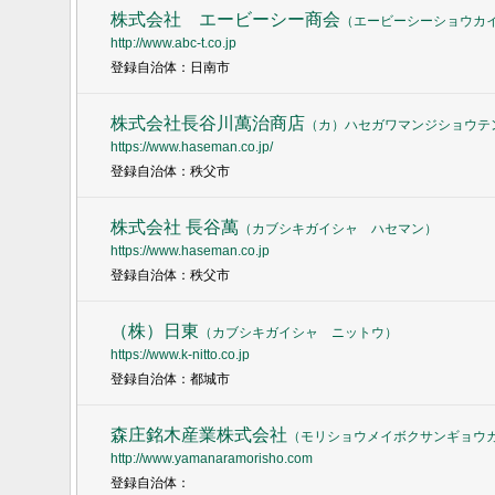
株式会社 エービーシー商会
（
エービーシーショウカ
http://www.abc-t.co.jp
登録自治体：日南市
株式会社長谷川萬治商店
（
カ）ハセガワマンジショウテ
https://www.haseman.co.jp/
登録自治体：秩父市
株式会社 長谷萬
（
カブシキガイシャ ハセマン
）
https://www.haseman.co.jp
登録自治体：秩父市
（株）日東
（
カブシキガイシャ ニットウ
）
https://www.k-nitto.co.jp
登録自治体：都城市
森庄銘木産業株式会社
（
モリショウメイボクサンギョウ
http://www.yamanaramorisho.com
登録自治体：