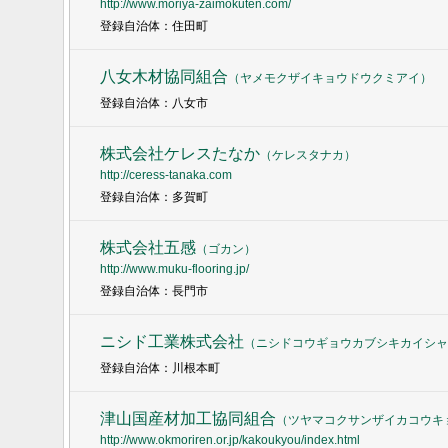
http://www.moriya-zaimokuten.com/
登録自治体：住田町
八女木材協同組合
（
ヤメモクザイキョウドウクミアイ
）
登録自治体：八女市
株式会社ケレスたなか
（
ケレスタナカ
）
http://ceress-tanaka.com
登録自治体：多賀町
株式会社五感
（
ゴカン
）
http://www.muku-flooring.jp/
登録自治体：長門市
ニシド工業株式会社
（
ニシドコウギョウカブシキカイシャ
登録自治体：川根本町
津山国産材加工協同組合
（
ツヤマコクサンザイカコウキ
http://www.okmoriren.or.jp/kakoukyou/index.html